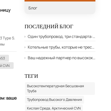
Блог
аницу
ПОСЛЕДНИЙ БЛОГ
Один трубопровод, три стандарта: как преодолеть путаницу API 5L, A106 и A53
3 Type S.
иям
Котельные трубы, которые не трескаются под давлением: ваше руководство по A179, A192, SA213 и DIN17175
ильный
зами или
Ваш надежный партнер по высококачественным бесшовным стальным трубам для энергетики и коммунального обслуживания
A53
или вас
ий CVN
фель
ТЕГИ
 A106 и
вам
Высокотемпературная Бесшовная
увязая в
Труба
з них
ем: ваше
Трубопровод Высокого Давления
родам При
Кислая Среда, Арктический CVN