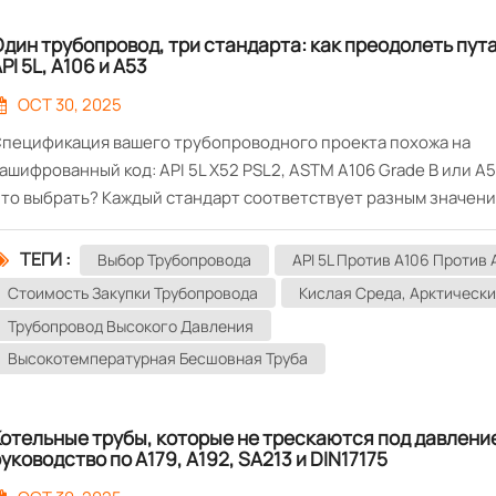
дин трубопровод, три стандарта: как преодолеть пут
PI 5L, A106 и A53
OCT 30, 2025
пецификация вашего трубопроводного проекта похожа на
ашифрованный код: API 5L X52 PSL2, ASTM A106 Grade B или A5
то выбрать? Каждый стандарт соответствует разным значен
авления, температуры и нормативным требованиям. Неправ
ыбор — и вы столкнётесь с дорогостоящими повторными зака
ТЕГИ :
Выбор Трубопровода
API 5L Против A106 Против 
есоответствием требованиям. В Shanghai Maxmetal мы избав
Стоимость Закупки Трубопровода
Кислая Среда, Арктическ
т необходимости догадываться. Наш интегрированный порт
Трубопровод Высокого Давления
рубных изделий гармонизирует стандарты API SPEC 5L, ASTM
Высокотемпературная Бесшовная Труба
STM A53 в единую, отлаженную цепочку поставок, позволяя 
олучить трубу, подходящую для вашей сферы применения, не 
ехнических противоречиях. Триада стандартов: что каждый и
отельные трубы, которые не трескаются под давлени
ривносит в ваш проект API SPEC 5L: Управление по углеводо
уководство по A179, A192, SA213 и DIN17175
ранспортировке сырой нефти или природного газа это ваша