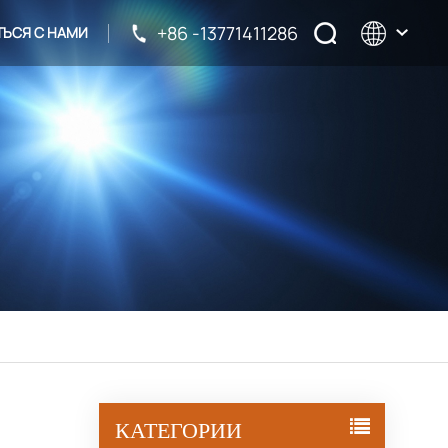
+86 -13771411286
ТЬСЯ С НАМИ
English
français
русский
español
КАТЕГОРИИ