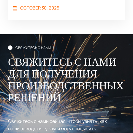
в Туркменистан через компанию Land
OCTOBER 30, 2025
Bridge Logistics
СВЯЖИТЕСЬ С НАМИ
СВЯЖИТЕСЬ С НАМИ
ДЛЯ ПОЛУЧЕНИЯ
ПРОИЗВОДСТВЕННЫХ
РЕШЕНИЙ
Свяжитесь с нами сейчас, чтобы узнать, как
наши заводские услуги могут повысить