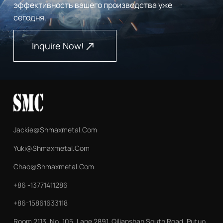
эффективность вашего производства уже
сегодня.
Inquire Now!
Jackie@shmaxmetal.com
Yuki@shmaxmetal.com
Chao@shmaxmetal.com
+86 -13771411286
+86-15861633118
Room 2113, No. 105, Lane 2891, Qilianshan South Road, Putuo